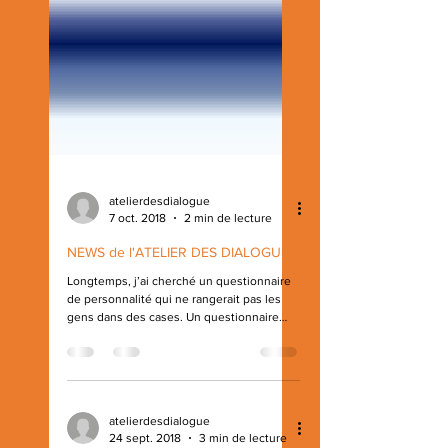
atelierdesdialogue
7 oct. 2018
2 min de lecture
NEWS de l'ATELIER DES DIALOGUES
Longtemps, j’ai cherché un questionnaire
de personnalité qui ne rangerait pas les
gens dans des cases. Un questionnaire
leur donnant un pouvoir d’interprétation
de leurs propres résultats sans qu’il me
place en position de supposée sachante.