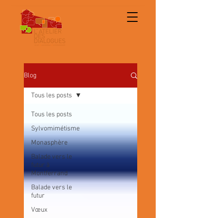
Blog
Tous les posts
Tous les posts
Sylvomimétisme
Monasphère
Balade vers le
futur à
Montferrand
Balade vers le
futur
Vœux