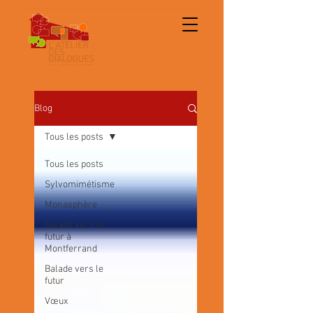
Blog
Tous les posts
Tous les posts
Sylvomimétisme
Monasphère
Balade vers le
futur à
Montferrand
Balade vers le
futur
Vœux