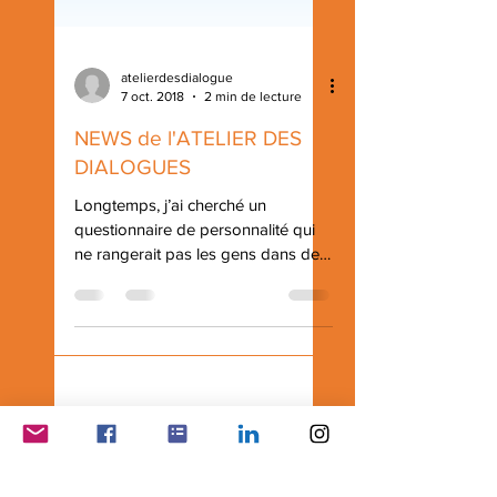
atelierdesdialogue
7 oct. 2018
2 min de lecture
NEWS de l'ATELIER DES
DIALOGUES
Longtemps, j’ai cherché un
questionnaire de personnalité qui
ne rangerait pas les gens dans des
cases. Un questionnaire leur
donnant un pouvoir d’interprétation
de leurs propres résultats sans qu’il
me place en position de supposée
sachante. Un jour, une consœur m’a
parlé de Dolquest. Le questionnaire
est systémique, et intègre des