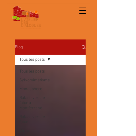
Blog
Tous les posts
Tous les posts
Sylvomimétisme
Monasphère
Balade vers le
futur à
Montferrand
Balade vers le
futur
Vœux