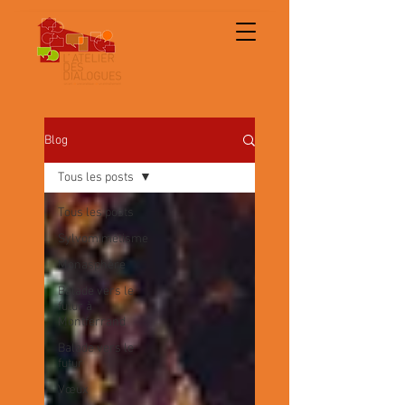
Blog
Tous les posts
Tous les posts
Sylvomimétisme
Monasphère
Balade vers le
futur à
Montferrand
Balade vers le
futur
Vœux