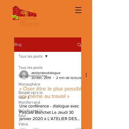
Blog
Tous les posts
Tous les posts
atelierdesdialogue
Sylvomimétisme
20 déc. 2019
2 min de lecture
Monasphère
« Oser être le plus possible
Balade vers le
soi-même au travail »
futur à
Montferrand
Une conférence - dialogue avec
Balade vers le
Pascale Blanchet Le Jeudi 30
futur
janvier 2020 à L'ATELIER DES
Vœux
DIALOGUES à Clermont-Ferrand