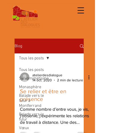
Blog
Tous les posts
Tous les posts
atelierdesdialogue
Sylvomimétisme
14 oct. 2020
2 min de lecture
Monasphère
Se relier et être en
Balade vers le
présence
futur à
Montferrand
Comme nombre d’entre vous, je vis,
Balade vers le
j’observe, j’expérimente les relations
futur
de travail à distance. Une des
Vœux
questions qui se posent à nous...