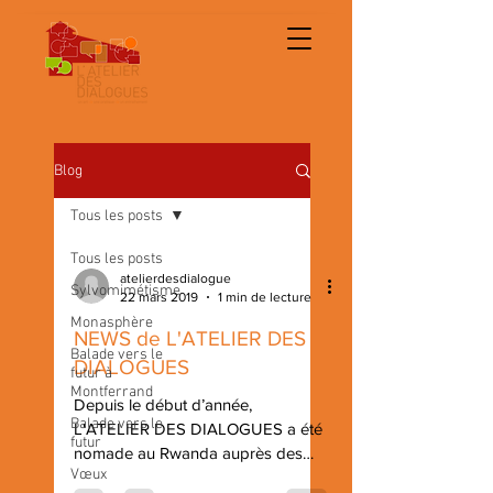
Blog
Tous les posts
Tous les posts
atelierdesdialogue
Sylvomimétisme
22 mars 2019
1 min de lecture
Monasphère
NEWS de L'ATELIER DES
Balade vers le
DIALOGUES
futur à
Montferrand
Depuis le début d’année,
Balade vers le
L'ATELIER DES DIALOGUES a été
futur
nomade au Rwanda auprès des
Vœux
avocates du barreau du Rwanda en