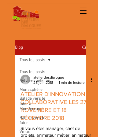
Blog
Tous les posts
Tous les posts
atelierdesdialogue
Sylvomimétisme
25 juin 2018
1 min de lecture
Monasphère
ATELIER D'INNOVATION
Balade vers le
COLLABORATIVE LES 27
futur à
Montferrand
NOVEMBRE ET 18
DÉCEMBRE 2018
Balade vers le
futur
Si vous êtes manager, chef de
Vœux
projets, animateur métier, animateur