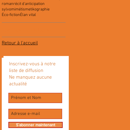
roman
récit d'anticipation
sylvomimétisme
tikographie
Éco-fiction
Élan vital
Voir l'Agenda-Dialogues
Retour à l'accueil
Inscrivez-vous à notre
liste de diffusion
Ne manquez aucune
actualité
S`abonner maintenant