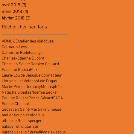
avril 2018
(3)
3 posts
mars 2018
(4)
4 posts
février 2018
(3)
3 posts
Rechercher par Tags
ADML 63
Atelier des dialogues
Calmann Levy
Catherine Redelsperger
Charles-Etienne Dupont
Christian Sauter
Damien Caillard
Faustine Galicia
Flax
Laura-Lou de Jésus
Le Connecteur
Librairie LesVolcans
Loïc Dugay
Marie-Pierre Demarty
Monasphère
Natacha Sibellas
Noémie Becker
Pauline Rivière
Pierre Gérard
SAGA
Sophie Chassat
Sébastien Saint-Martin
Tiny house
atelier fiction écologique
atherine Redelsperger
balade rétrofuturiste
balade vers le futur
editions ex aequo