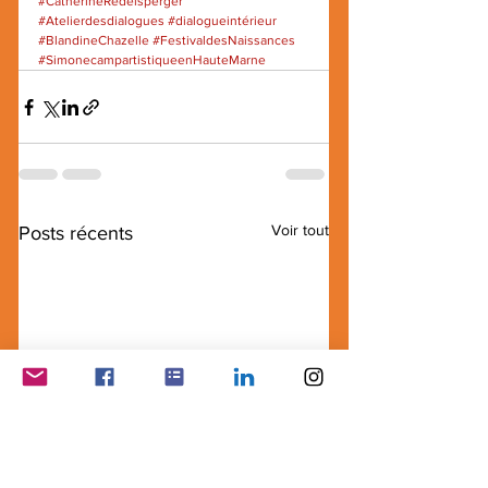
#CatherineRedelsperger
#Atelierdesdialogues
#dialogueintérieur
#BlandineChazelle
#FestivaldesNaissances
#SimonecampartistiqueenHauteMarne
Voir tout
Posts récents