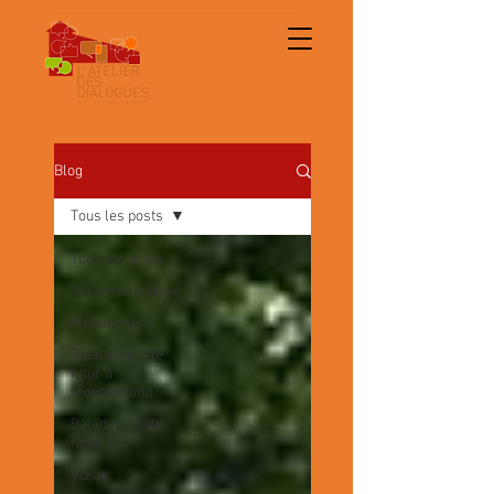
Blog
Tous les posts
Tous les posts
Sylvomimétisme
Monasphère
Balade vers le
futur à
Montferrand
Balade vers le
futur
Vœux