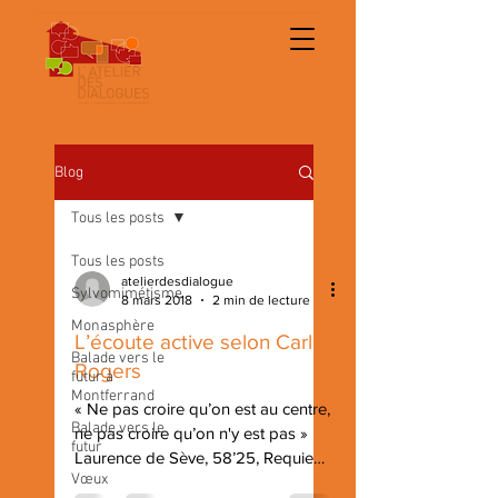
Blog
Tous les posts
Tous les posts
atelierdesdialogue
Sylvomimétisme
8 mars 2018
2 min de lecture
Monasphère
L’écoute active selon Carl
Balade vers le
Rogers
futur à
Montferrand
« Ne pas croire qu’on est au centre,
Balade vers le
ne pas croire qu’on n'y est pas »
futur
Laurence de Sève, 58’25, Requiem
Vœux
pour impostures. Carl Rogers...