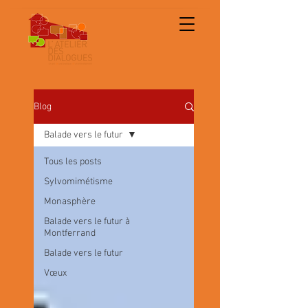
Blog
Balade vers le futur
Tous les posts
Sylvomimétisme
Monasphère
Balade vers le futur à
Montferrand
Balade vers le futur
Vœux