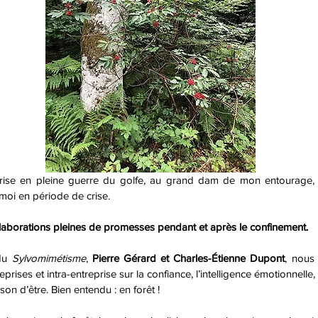
ise en pleine guerre du golfe, au grand dam de mon entourage, l’
moi en période de crise.
laborations pleines de promesses pendant et après le confinement.
du 
Sylvomimétisme
, 
Pierre Gérard et Charles-Étienne Dupont
, nous 
prises et intra-entreprise sur la confiance, l’intelligence émotionnelle, 
ison d’être. Bien entendu : en forêt !