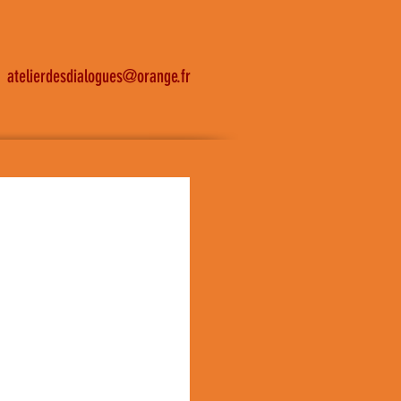
atelierdesdialogues@orange.fr