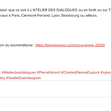
plaisir que ce soit à L'ATELIER DES DIALOGUES ou en forêt ou sur 
caux à Paris, Clermont-Ferrand, Lyon, Strasbourg ou ailleurs.
,
alon du biomimétisme : 
https://biomimexpo.com/programme-2020/
r
#Atelierdesdialogues
#PierreGérard
#CharlesEtienneDupont
#sylv
Boy
#GaelleGuenneugues