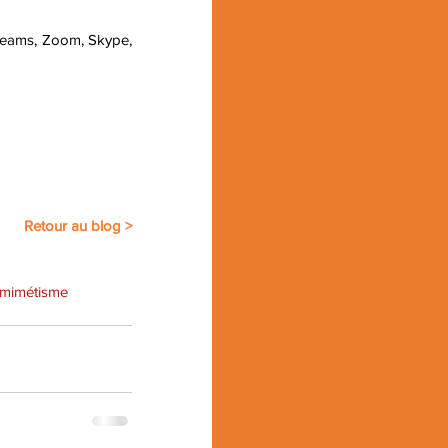
Teams, Zoom, Skype, 
Retour au blog >
omimétisme