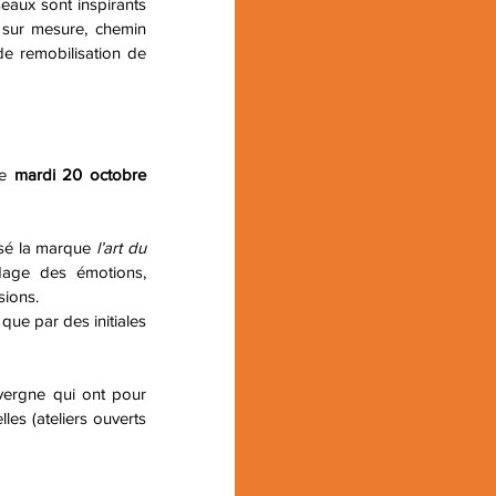
eaux sont inspirants 
 sur mesure, chemin 
de remobilisation de 
e 
mardi 20 octobre 
sé la marque 
l’art du 
age des émotions, 
sions.
ue par des initiales 
vergne qui ont pour 
es (ateliers ouverts 