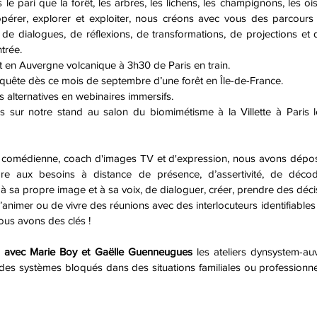
 le pari que la forêt, les arbres, les lichens, les champignons, les ois
pérer, explorer et exploiter, nous créons avec vous des parcours
 de dialogues, de réflexions, de transformations, de projections et 
trée. 
t en Auvergne volcanique à 3h30 de Paris en train.
uête dès ce mois de septembre d’une forêt en Île-de-France.
 alternatives en webinaires immersifs. 
s sur notre stand au salon du biomimétisme à la Villette à Paris l
, comédienne, coach d'images TV et d'expression, nous avons dépo
e aux besoins à distance de présence, d’assertivité, de décod
 à sa propre image et à sa voix, de dialoguer, créer, prendre des déci
animer ou de vivre des réunions avec des interlocuteurs identifiables q
nous avons des clés !
 
avec Marie Boy et Gaëlle Guenneugues
 les ateliers dynsystem-au
es systèmes bloqués dans des situations familiales ou professionnell