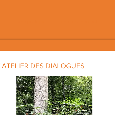
art
une pratique
un entraînement
 L'ATELIER DES DIALOGUES