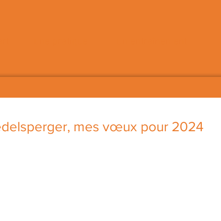
art
une pratique
un entraînement
edelsperger, mes vœux pour 2024