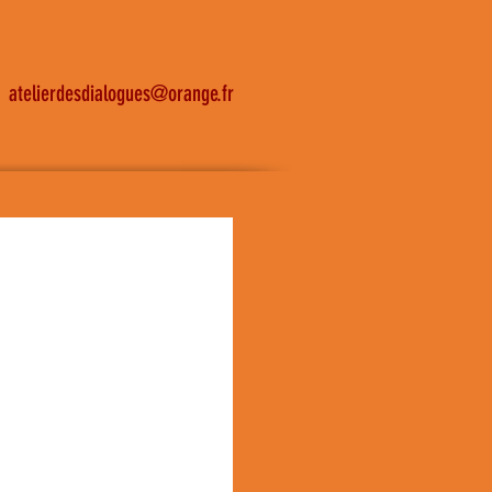
atelierdesdialogues@orange.fr