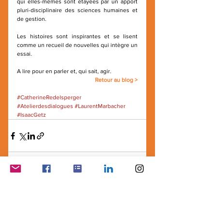
qui elles-mêmes sont étayées par un apport 
pluri-disciplinaire des sciences humaines et 
de gestion.
Les histoires sont inspirantes et se lisent 
comme un recueil de nouvelles qui intègre un 
essai.
A lire pour en parler et, qui sait, agir.
Retour au blog >
#CatherineRedelsperger
#Atelierdesdialogues
#LaurentMarbacher
#IsaacGetz
Voir tout
Posts récents