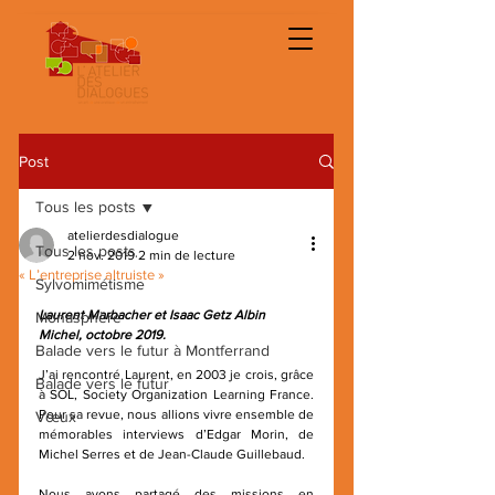
Post
Tous les posts
atelierdesdialogue
Tous les posts
2 nov. 2019
2 min de lecture
« L’entreprise altruiste »
Sylvomimétisme
Laurent Marbacher et Isaac Getz Albin 
Monasphère
Michel, octobre 2019.
Balade vers le futur à Montferrand
J’ai rencontré Laurent, en 2003 je crois, grâce 
Balade vers le futur
à SOL, Society Organization Learning France. 
Pour sa revue, nous allions vivre ensemble de 
Vœux
mémorables interviews d’Edgar Morin, de 
Michel Serres et de Jean-Claude Guillebaud. 
Nous avons partagé des missions en 