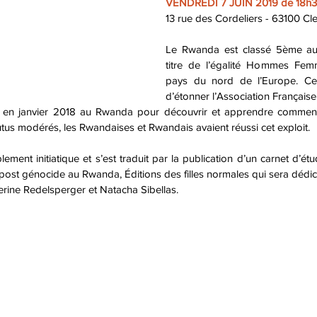
VENDREDI 7 JUIN 2019 de 18h3
13 rue des Cordeliers - 63100 C
Le Rwanda est classé 5ème au 
titre de l’égalité Hommes Femm
pays du nord de l’Europe. Ce
d’étonner l’Association Français
ir en janvier 2018 au Rwanda pour découvrir et apprendre comment
 hutus modérés, les Rwandaises et Rwandais avaient réussi cet exploit.
ement initiatique et s’est traduit par la publication d’un carnet d’étu
post génocide au Rwanda, Éditions des filles normales qui sera dédic
erine Redelsperger et Natacha Sibellas.