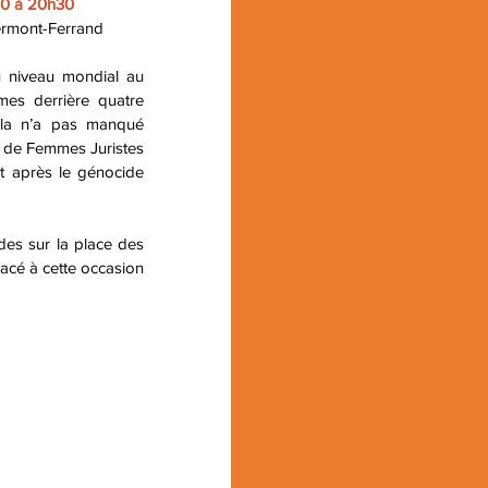
0 à 20h30
lermont-Ferrand
niveau mondial au 
es derrière quatre 
la n’a pas manqué 
e de Femmes Juristes 
 après le génocide 
des sur la place des 
acé à cette occasion 