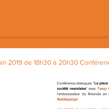
art
une pratique
un entraînement
uin 2019 de 18h30 à 20h30 Conféren
Conférence-dialogues "
La place
société rwandaise
" avec 
Tessy 
l’ambassadeur du Rwanda en 
Redelsperge
r