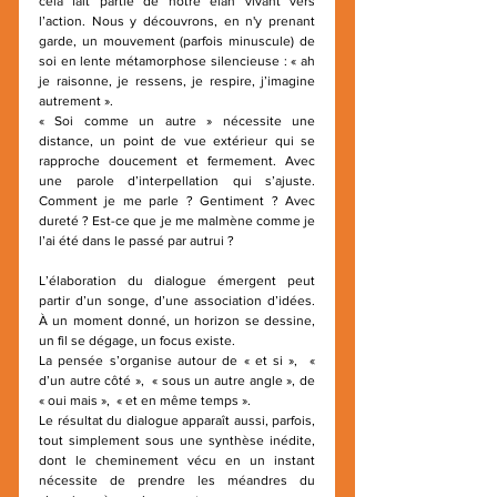
cela fait partie de notre élan vivant vers 
l’action. Nous y découvrons, en n'y prenant 
garde, un mouvement (parfois minuscule) de 
soi en lente métamorphose silencieuse : « ah 
je raisonne, je ressens, je respire, j’imagine 
autrement ».
« Soi comme un autre » nécessite une 
distance, un point de vue extérieur qui se 
rapproche doucement et fermement. Avec 
une parole d’interpellation qui s’ajuste. 
Comment je me parle ? Gentiment ? Avec 
dureté ? Est-ce que je me malmène comme je 
l’ai été dans le passé par autrui ?
L’élaboration du dialogue émergent peut 
partir d’un songe, d’une association d’idées. 
À un moment donné, un horizon se dessine, 
un fil se dégage, un focus existe.
La pensée s’organise autour de « et si »,  « 
d’un autre côté »,  « sous un autre angle », de 
« oui mais »,  « et en même temps ».
Le résultat du dialogue apparaît aussi, parfois, 
tout simplement sous une synthèse inédite, 
dont le cheminement vécu en un instant 
nécessite de prendre les méandres du 