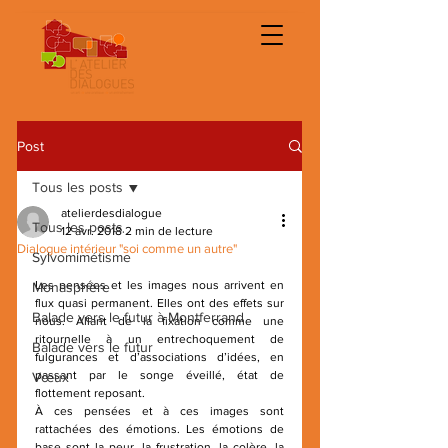
Post
Tous les posts
atelierdesdialogue
Tous les posts
12 avr. 2018
2 min de lecture
Dialogue intérieur "soi comme un autre"
Sylvomimétisme
Les pensées et les images nous arrivent en 
Monasphère
flux quasi permanent. Elles ont des effets sur 
Balade vers le futur à Montferrand
nous. Allant de la fixation comme une 
ritournelle à un entrechoquement de 
Balade vers le futur
fulgurances et d’associations d’idées, en 
passant par le songe éveillé, état de 
Vœux
flottement reposant.
À ces pensées et à ces images sont 
rattachées des émotions. Les émotions de 
base sont la peur, la frustration, la colère, la 